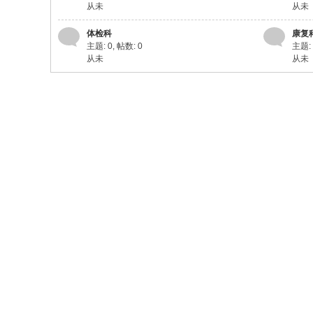
从未
从未
体检科
康复
主题: 0
,
帖数: 0
主题: 
从未
从未