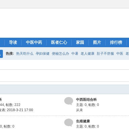
导读
中医中药
医者仁心
家园
图片
排行榜
热搜:
热天吃什么
孕妇保健
便秘怎么办
中暑
老人健康
肚子不舒服
中医
老
搜
索
科
中西医结合科
44
,
帖数: 222
主题: 0
,
帖数: 0
: 2018-3-21 17:00
从未
生殖健康
0
,
帖数: 0
主题: 0
,
帖数: 0