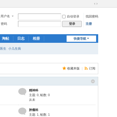
切
换
用户名
自动登录
找回密码
到
宽
密码
注册
登录
版
淘帖
日志
相册
快捷导航
医生
小儿生病
收藏本版
|
订阅
精神科
主题: 0
,
帖数: 0
从未
肿瘤科
主题: 1
,
帖数: 1