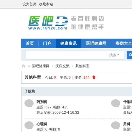
设为首页
收藏本站
首页
门户
健康资讯
医吧健康网
疾病大全
搜索
»
医吧健康网
›
疾病交流
›
其他科室
医
其他科室
今日:
0
|
主题:
0
|
排名:
144
吧
子版块
药剂科
传染
主题: 327
,
帖数: 425
主题: 
最后发表: 2009-12-4 16:32
最后发表
心理科
男科
主题: 0
,
帖数: 0
主题: 